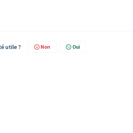
té utile ?
Non
Oui