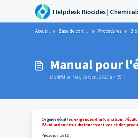
Passer au contenu principal
Helpdesk Biocides | Chemical
Accueil
Base de connaissances
Procédures
Bio
Manual pour l'
Modifié le Mer, 29 Oct., 2025 à 4:25 H
Ce
guide
décrit
les exigences d'information, l'évalu
l'évaluation des substances actives et des produ
Pièces jointes (1)