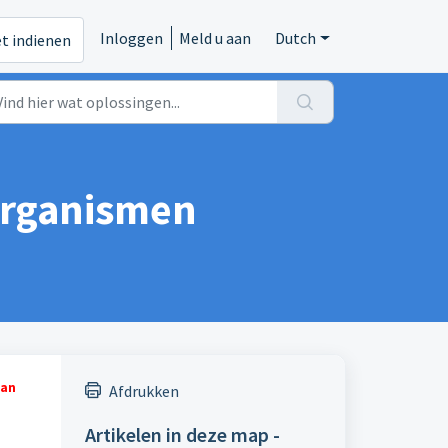
Inloggen
Meld u aan
Dutch
et indienen
organismen
van
Afdrukken
Artikelen in deze map -