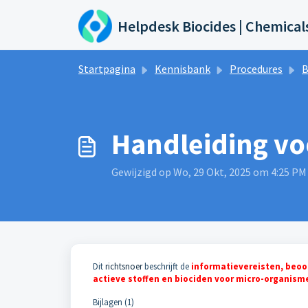
Doorgaan naar hoofdinhoud
Helpdesk Biocides | Chemical
Startpagina
Kennisbank
Procedures
B
Handleiding vo
Gewijzigd op Wo, 29 Okt, 2025 om 4:25 PM
Dit
richtsnoer
beschrijft de
informatievereisten, beoor
actieve stoffen en biociden voor micro-organism
Bijlagen (1)