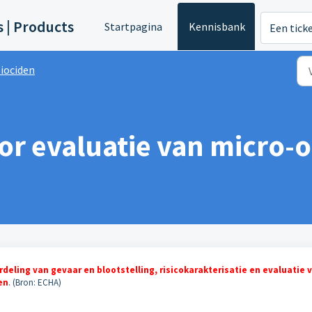
s | Products
Startpagina
Kennisbank
Een tick
iociden
or evaluatie van micro-
deling van gevaar en blootstelling, risicokarakterisatie en evaluatie 
en
. (Bron: ECHA)