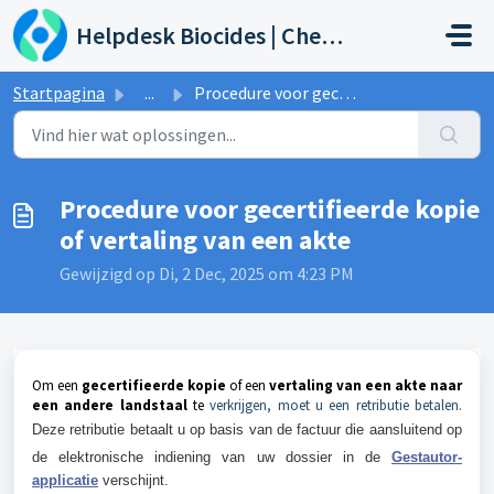
Doorgaan naar hoofdinhoud
Helpdesk Biocides | Chemicals | Products
Startpagina
...
Procedure voor gecertifieerde kopie of vertaling van een ...
Procedure voor gecertifieerde kopie
of vertaling van een akte
Gewijzigd op Di, 2 Dec, 2025 om 4:23 PM
Om een
gecertifieerde kopie
of een
vertaling van een akte naar
een andere landstaal
te
verkrijgen, moet u een retributie betalen.
Deze retributie betaalt u op basis van de factuur die aansluitend op
de elektronische indiening van uw dossier in de
Gestautor-
applicatie
verschijnt.