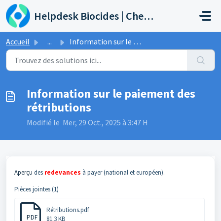
Passer au contenu principal
Helpdesk Biocides | Chemicals | Products
Accueil
...
Information sur le paiement des rétributions
Information sur le paiement des
rétributions
Modifié le Mer, 29 Oct., 2025 à 3:47 H
Aperçu
des
redevances
à payer (national et européen).
Pièces jointes (1)
Rétributions.pdf
PDF
81.3 KB