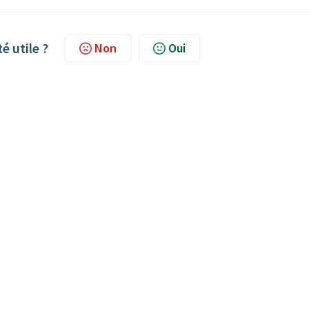
té utile ?
Non
Oui