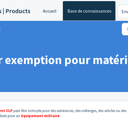
s | Products
Accueil
Base de connaissances
Env
P
 exemption pour matérie
ent CLP
peut être octroyée pour des substances, des mélanges, des articles ou des
tilisés pour un
équipement militaire
.