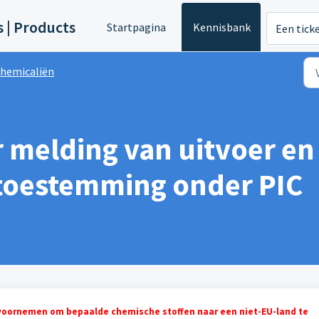
s | Products
Startpagina
Kennisbank
Een tick
hemicaliën
 melding van uitvoer en 
 toestemming onder PIC
oornemen om bepaalde chemische stoffen naar een niet-EU-land te