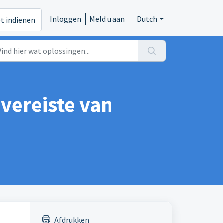
Inloggen
Meld u aan
Dutch
et indienen
vereiste van
Afdrukken