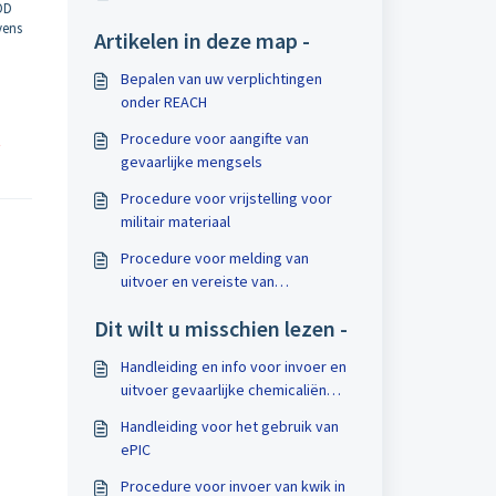
FOD
vens
Artikelen in deze map -
Bepalen van uw verplichtingen
onder REACH
Procedure voor aangifte van
t
gevaarlijke mengsels
Procedure voor vrijstelling voor
militair materiaal
Procedure voor melding van
uitvoer en vereiste van
uitdrukkelijke toestemming onder
Dit wilt u misschien lezen -
PIC
Handleiding en info voor invoer en
uitvoer gevaarlijke chemicaliën
onder PIC
Handleiding voor het gebruik van
ePIC
Procedure voor invoer van kwik in