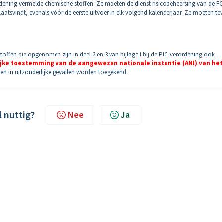
erordening vermelde chemische stoffen. Ze moeten de dienst risicobeheersing van de 
 plaatsvindt, evenals vóór de eerste uitvoer in elk volgend kalenderjaar. Ze moeten te
toffen die opgenomen zijn in deel 2 en 3 van bijlage I bij de PIC-verordening ook
ijke toestemming van de aangewezen nationale instantie (ANI) van he
en in uitzonderlijke gevallen worden toegekend.
l nuttig?
Nee
Ja