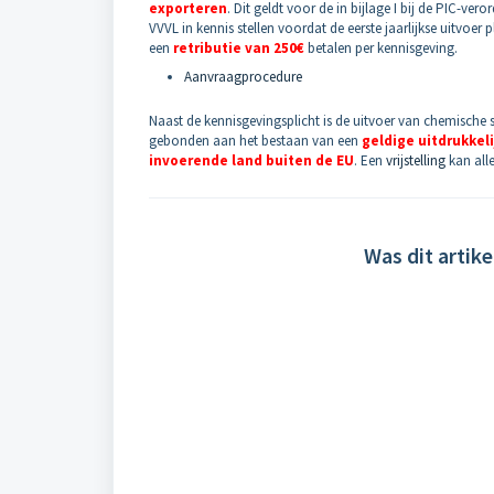
exporteren
. Dit geldt voor de in bijlage I bij de PIC-v
VVVL in kennis stellen voordat de eerste jaarlijkse uitvoer
een
retributie van 250€
betalen per kennisgeving.
Aanvraagprocedure
Naast de kennisgevingsplicht is de uitvoer van chemische s
gebonden aan het bestaan van een
geldige uitdrukkel
invoerende land buiten de EU
. Een
vrijstelling
kan alle
Was dit artike