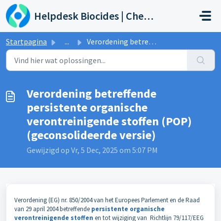
Doorgaan naar hoofdinhoud
Helpdesk Biocides | Chemicals | Products
Startpagina
...
Verordening betreffende persistente organische verontrein...
Verordening betreffende
persistente organische
verontreinigende stoffen (POP)
(geconsolideerde versie)
Gewijzigd op Vr, 5 Dec, 2025 om 5:07 PM
Verordening (EG) nr. 850/2004 van het Europees Parlement en de Raad
van 29 april 2004 betreffende
persistente organische
verontreinigende stoffen
en tot wijziging van Richtlijn 79/117/EEG