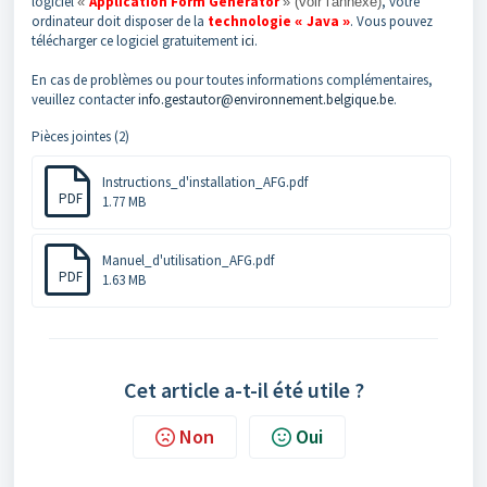
logiciel
Application Form Generator
, votre
«
» (voir l'annexe)
ordinateur doit disposer de la
technologie
Java
. Vous pouvez
«
»
télécharger ce logiciel gratuitement
ici
.
En cas de problèmes ou pour toutes informations complémentaires,
veuillez contacter
info.gestautor@environnement.belgique.be
.
Pièces jointes (2)
Instructions_d'installation_AFG.pdf
PDF
1.77 MB
Manuel_d'utilisation_AFG.pdf
PDF
1.63 MB
Cet article a-t-il été utile ?
Non
Oui