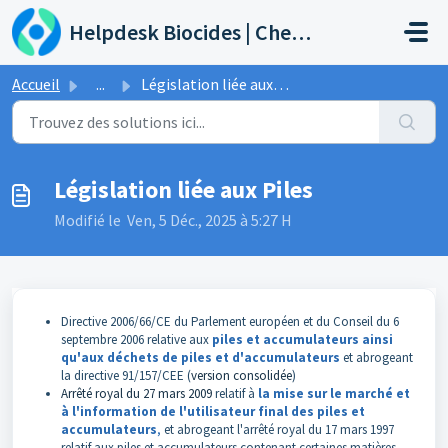
Passer au contenu principal
Helpdesk Biocides | Chemicals | Products
Accueil
...
Législation liée aux Piles
Législation liée aux Piles
Modifié le Ven, 5 Déc., 2025 à 5:27 H
Directive 2006/66/CE du Parlement européen et du Conseil du 6
septembre 2006 relative aux
piles et accumulateurs ainsi
qu'aux déchets de piles et d'accumulateurs
et abrogeant
la directive 91/157/CEE (
version consolidée
)
Arrêté royal du 27 mars 2009
relatif à
la mise sur le marché et
à l'information de l'utilisateur final des piles et
accumulateurs
,
et abrogeant l'arrêté royal du 17 mars 1997
relatif aux piles et accumulateurs contenant certaines matières