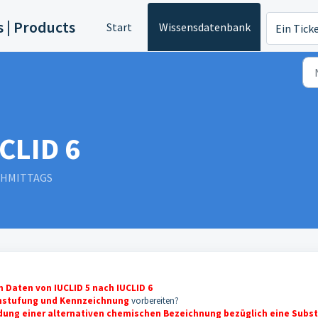
s | Products
Start
Wissensdatenbank
Ein Tick
CLID 6
ACHMITTAGS
n Daten von IUCLID 5 nach IUCLID 6
instufung und Kennzeichnung
vorbereiten?
dung einer alternativen chemischen Bezeichnung bezüglich eine Subs