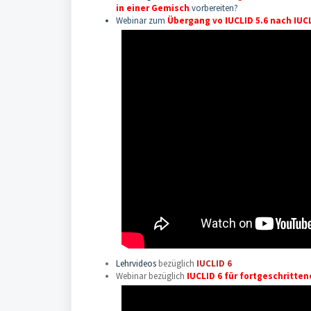
in einer Gemisch
vorbereiten?
Webinar zum
Übergang vo IUCLID 5.6 nach IUC
Lehrvideos
bezüglich
IUCLID 6
Webinar bezüglich
IUCLID 6 für fortgeschritte