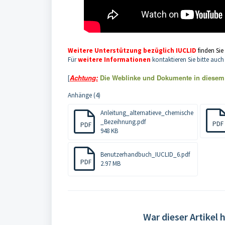
Weitere Unterstützung bezüglich IUCLID
finden Sie
Für
weitere Informationen
kontaktieren Sie bitte auc
[
Achtung:
Die Weblinke und Dokumente in diesem A
Anhänge (4)
Anleitung_alternatieve_chemische
_Bezeihnung.pdf
PDF
PDF
948 KB
Benutzerhandbuch_IUCLID_6.pdf
PDF
2.97 MB
War dieser Artikel h