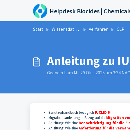
Zum hauptsächlichen Inhalt gehen
Helpdesk Biocides | Chemical
Start
Wissensdatenbank
Verfahren
CLP
Anleitung zu IU
Geändert am Mi, 29 Okt, 2025 um 3:34 N
Benutzerhandbuch
bezüglich
IUCLID 6
Migrationsanleitung
in Bezug auf die
Migration vo
Anleitung
: Wie eine
Benachrichtigung für die E
Anleitung
: Wie eine
Anforderung für die Verwen