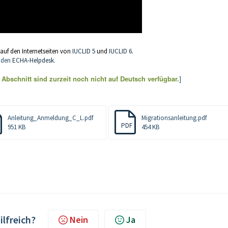
 auf den Internetseiten von
IUCLID 5
und
IUCLID 6
.
h den
ECHA-Helpdesk
.
bschnitt sind zurzeit noch nicht auf Deutsch verfügbar.
]
Anleitung_Anmeldung_C_L.pdf
Migrationsanleitung.pdf
PDF
951 KB
454 KB
ilfreich?
Nein
Ja