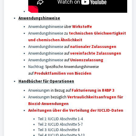
Anwendungshinweise
Anwendungshinweise
über
Wirkstoffe
Anwendungshinweise
zu
technischen Gleichwertigkeit
und chemischen Ähnlichkeit
Anwendungshinweise
auf
nationaler Zulassungen
Anwendungshinweise
auf
vereinfachte Zulassungen
Anwendungshinweise
auf
Unionszulassung
Nachtrag
:
Spezifische Anwendungshinweise
auf
Produktfamilien von Bioziden
Handbücher für Operationen
Anweisungen
in Bezug auf
Fakturierung in R4BP 3
Anweisungen
bezüglich
Vertraulichkeitsanfragen für
Biozid-Anwendungen
Anleitungen über die Verteilung der IUCLID-Daten
Teil 1: IUCLID Abschnitte 1-4
Teil 2: IUCLID Abschnitte 5-7
Teil 3: IUCLID Abschnitte 8
Teil 4: IUCLID Abschnitte 9-13