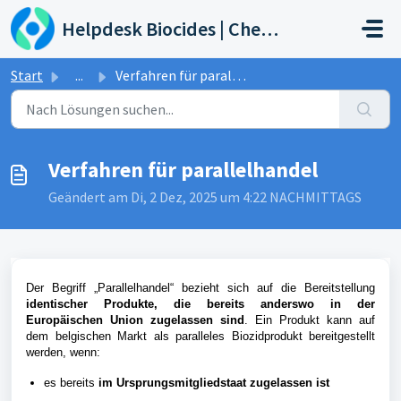
Zum hauptsächlichen Inhalt gehen
Helpdesk Biocides | Chemicals | Products
Start
...
Verfahren für parallelhandel
Verfahren für parallelhandel
Geändert am Di, 2 Dez, 2025 um 4:22 NACHMITTAGS
Der Begriff „Parallelhandel“ bezieht sich auf die Bereitstellung
identischer Produkte, die bereits anderswo in der
Europäischen Union zugelassen sind
. Ein Produkt kann auf
dem belgischen Markt als paralleles Biozidprodukt bereitgestellt
werden, wenn:
es bereits
im Ursprungsmitgliedstaat zugelassen ist