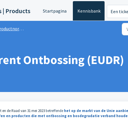
s | Products
Startpagina
Kennisbank
Een tick
roductnormen
rent Ontbossing (EUDR)
nt en de Raad van 31 mei 2023
betreffende
het op de markt van de Unie aanbi
offen en producten die met ontbossing en bosdegradatie verband houd