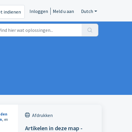
Inloggen
Meld u aan
Dutch
et indienen
eden
Afdrukken
en
, en
Artikelen in deze map -