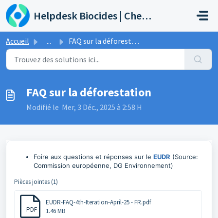
Passer au contenu principal
Helpdesk Biocides | Chemicals | Products
Accueil
...
FAQ sur la déforestation
FAQ sur la déforestation
Modifié le Mer, 3 Déc., 2025 à 2:58 H
Foire aux questions et réponses sur le
EUDR
(Source:
Commission européenne, DG Environnement)
Pièces jointes (1)
EUDR-FAQ-4th-Iteration-April-25 - FR.pdf
PDF
1.46 MB