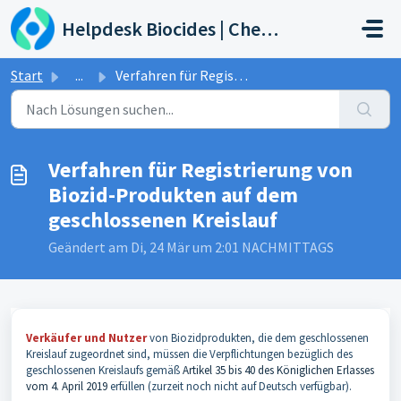
Zum hauptsächlichen Inhalt gehen
Helpdesk Biocides | Chemicals | Products
Start
...
Verfahren für Registrierung von Biozid-Produkten auf dem ...
Verfahren für Registrierung von
Biozid-Produkten auf dem
geschlossenen Kreislauf
Geändert am Di, 24 Mär um 2:01 NACHMITTAGS
Verkäufer und Nutzer
von Biozidprodukten, die dem geschlossenen
Kreislauf zugeordnet sind, müssen die Verpflichtungen bezüglich des
geschlossenen Kreislaufs gemäß
Artikel 35 bis 40 des Königlichen Erlasses
vom 4. April 2019
erfüllen (zurzeit noch nicht auf Deutsch verfügbar).