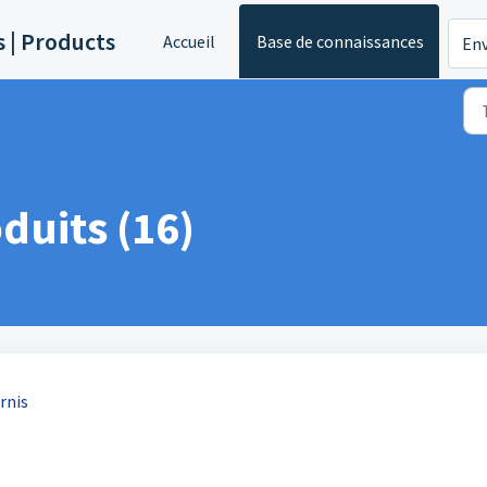
s | Products
Accueil
Base de connaissances
Env
duits (16)
rnis