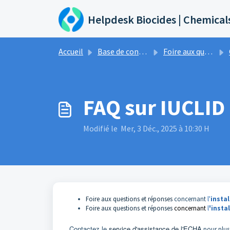
Passer au contenu principal
Helpdesk Biocides | Chemical
Accueil
Base de connaissances
Foire aux questions et réponses
FAQ sur IUCLID
Modifié le Mer, 3 Déc., 2025 à 10:30 H
Foire aux questions et réponses
concernant
l'
instal
Foire aux questions et réponses
concernant
l
'insta
Contactez le
service d'assistance de l'ECHA
pour plus