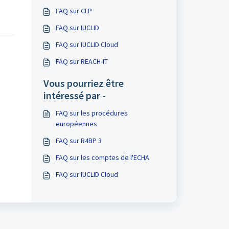
FAQ sur CLP
FAQ sur IUCLID
FAQ sur IUCLID Cloud
FAQ sur REACH-IT
Vous pourriez être
intéressé par -
FAQ sur les procédures
européennes
FAQ sur R4BP 3
FAQ sur les comptes de l'ECHA
FAQ sur IUCLID Cloud