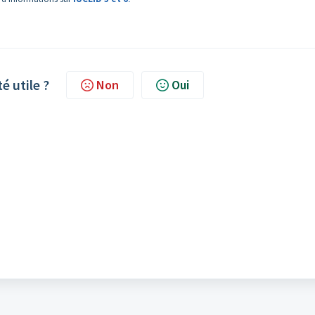
té utile ?
Non
Oui