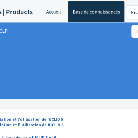
s | Products
Accueil
Base de connaissances
Env
CLP
lation et l'utilisation de IUCLI
D 5
llation et l'utilisation de IUCLID 6
.
 d'informations sur
IUCLID 5 et 6