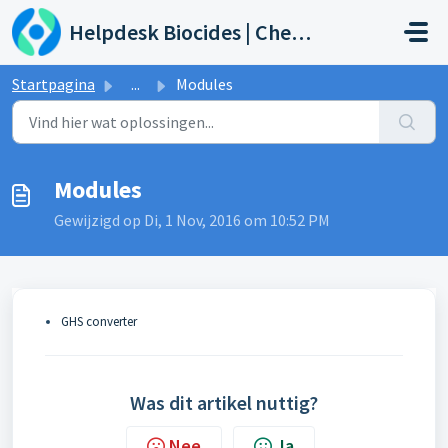
Doorgaan naar hoofdinhoud
Helpdesk Biocides | Chemicals | Products
Startpagina
...
Modules
Modules
Gewijzigd op Di, 1 Nov, 2016 om 10:52 PM
GHS converter
Was dit artikel nuttig?
Nee
Ja