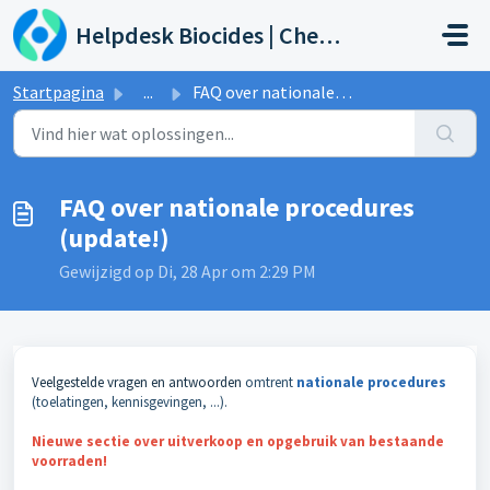
Doorgaan naar hoofdinhoud
Helpdesk Biocides | Chemicals | Products
Startpagina
...
FAQ over nationale procedures (update!)
FAQ over nationale procedures
(update!)
Gewijzigd op Di, 28 Apr om 2:29 PM
Veelgestelde vragen en antwoorden
omtrent
nationale procedures
(toelatingen, kennisgevingen, ...).
Nieuwe sectie over uitverkoop en opgebruik van bestaande
voorraden!