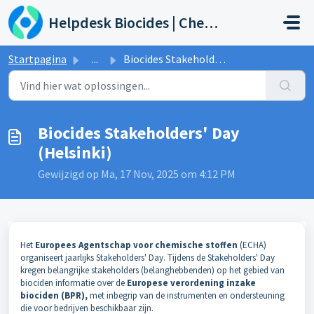
Doorgaan naar hoofdinhoud
Helpdesk Biocides | Chemicals | Products
Startpagina
...
Biocides Stakeholders' Day (Helsinki)
Biocides Stakeholders' Day
(Helsinki)
Gewijzigd op Ma, 17 Nov, 2025 om 4:12 PM
Het
Europees Agentschap voor chemische stoffen
(ECHA)
organiseert jaarlijks Stakeholders' Day. Tijdens de Stakeholders' Day
kregen belangrijke stakeholders (belanghebbenden) op het gebied van
biociden informatie over de
Europese
verordening inzake
biociden (BPR),
met inbegrip van de instrumenten en ondersteuning
die voor bedrijven beschikbaar zijn.