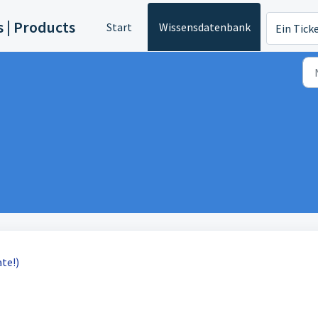
s | Products
Start
Wissensdatenbank
Ein Tick
te!)