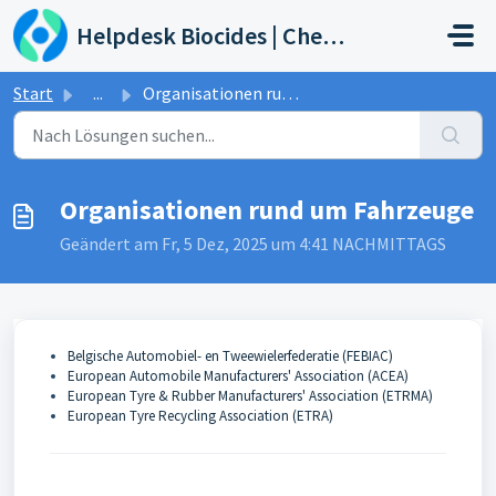
Zum hauptsächlichen Inhalt gehen
Helpdesk Biocides | Chemicals | Products
Start
...
Organisationen rund um Fahrzeuge
Organisationen rund um Fahrzeuge
Geändert am Fr, 5 Dez, 2025 um 4:41 NACHMITTAGS
Belgische Automobiel- en Tweewielerfederatie (FEBIAC)
European Automobile Manufacturers' Association (ACEA)
European Tyre & Rubber Manufacturers' Association (ETRMA)
European Tyre Recycling Association (ETRA)