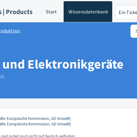
s | Products
Start
Wissensdatenbank
Ein Tick
oduktnormen
- und Elektronikgeräte
GS
elle: Europäische Kommission, GD Umwelt)
elle: Europäische Kommission, GD Umwelt)
ind zurzeit noch nicht auf Deutsch verfügbar.