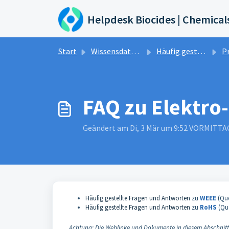
Zum hauptsächlichen Inhalt gehen
Helpdesk Biocides | Chemical
Start
Wissensdatenbank
Häufig gestellte Fragen und Antworten
Pr
FAQ zu Elektro
Geändert am Di, 3 Mär um 9:52 VORMITTA
Häufig gestellte Fragen und Antworten
zu
WEEE
(Qu
Häufig gestellte Fragen und Antworten
zu
RoHS
(Qu
Achtung: Die Weblinke und Dokumente in diesem Abschnitt s