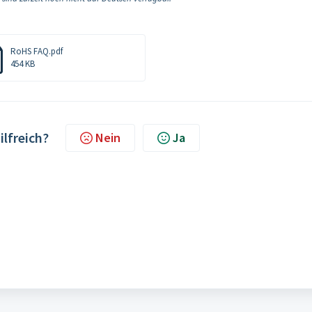
RoHS FAQ.pdf
454 KB
ilfreich?
Nein
Ja