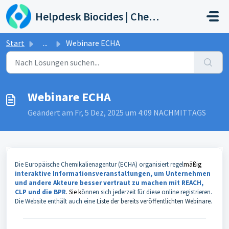
Zum hauptsächlichen Inhalt gehen
Helpdesk Biocides | Chemicals | Products
Start
...
Webinare ECHA
Webinare ECHA
Geändert am Fr, 5 Dez, 2025 um 4:09 NACHMITTAGS
Die Europäische Chemikalienagentur (ECHA) organisiert regel
mäßig
interaktive Informationsveranstaltungen, um
Unternehmen
und andere Akteure
besser vertraut zu machen mit REACH,
CLP und die BPR
. Sie k
önnen sich jederzeit für diese online registrieren.
Die Website enthält auch eine
Liste der bereits veröffentlichten Webinare
.